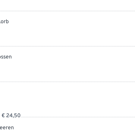
korb
ossen
€ 24,50
beeren