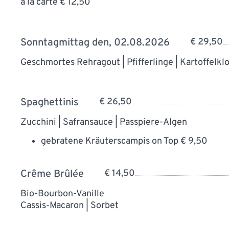
a lá carte € 12,50
Sonntagmittag den, 02.08.2026
€ 29,50
Geschmortes Rehragout | Pfifferlinge | Kartoffelkl
Spaghettinis
€ 26,50
Zucchini | Safransauce | Passpiere-Algen
gebratene Kräuterscampis on Top € 9,50
Crême Brûlée
€ 14,50
Bio-Bourbon-Vanille
Cassis-Macaron | Sorbet