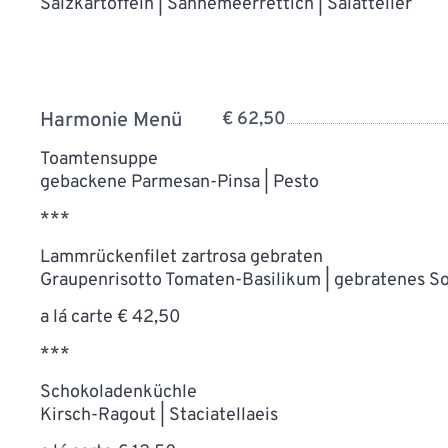
Salzkartoffeln | Sahnemeerrettich | Salatteller
Harmonie Menü
€ 62,50
Toamtensuppe
gebackene Parmesan-Pinsa | Pesto
***
Lammrückenfilet zartrosa gebraten
Graupenrisotto Tomaten-Basilikum | gebratenes 
a lá carte € 42,50
***
Schokoladenküchle
Kirsch-Ragout | Staciatellaeis