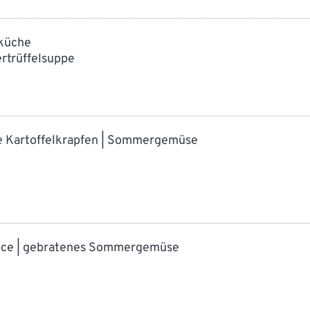
nküche
ertrüffelsuppe
e Kartoffelkrapfen | Sommergemüse
auce | gebratenes Sommergemüse