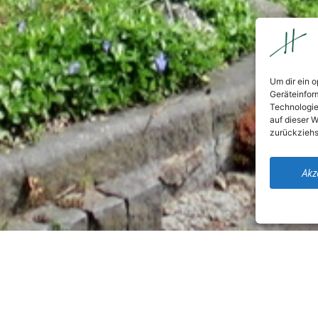
Um dir ein 
Geräteinfor
Technologie
auf dieser W
zurückziehs
Akz
Unsere Küche