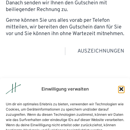
Danach senden wir Ihnen den Gutschein mit
beiliegender Rechnung zu.
Gerne können Sie uns alles vorab per Telefon
mitteilen, wir bereiten den Gutschein dann für Sie
vor und Sie können ihn ohne Wartezeit mitnehmen.
AUSZEICHNUNGEN
Einwilligung verwalten
Unsere Öffnungszeiten:
Um dir ein optimales Erlebnis zu bieten, verwenden wir Technologien wie
Cookies, um Geräteinformationen zu speichern und/oder darauf
Montag:
geschlossen
;
Dienstag:
geschlossen
;
zuzugreifen. Wenn du diesen Technologien zustimmst, können wir Daten
wie das Surfverhalten oder eindeutige IDs auf dieser Website verarbeiten.
Mittwoch:
17:00 – 22:00
;
Donnerstag:
Wenn du deine Einwillligung nicht erteilst oder zurückziehst, können
17:00 – 22:00
;
Freitag:
17:00 – 22:00
;